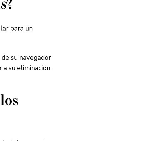
s
?
lar para un
n de su navegador
 a su eliminación.
los