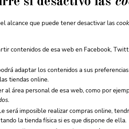
rre si desactivo las
co
 el alcance que puede tener desactivar las
cook
tir contenidos de esa web en Facebook, Twitte
podrá adaptar los contenidos a sus preferencia
las tiendas online.
r al área personal de esa web, como por ejem
dos
.
Le será imposible realizar compras online, tend
itando la tienda física si es que dispone de ella.