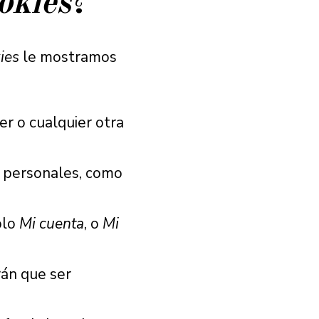
okies
?
ies
le mostramos
r o cualquier otra
s personales, como
plo
Mi cuenta
, o
Mi
rán que ser