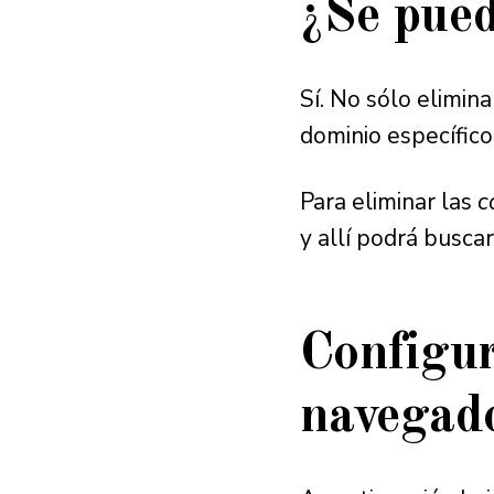
¿Se pued
Sí. No sólo elimin
dominio específico
Para eliminar las
c
y allí podrá busca
Configu
navegado